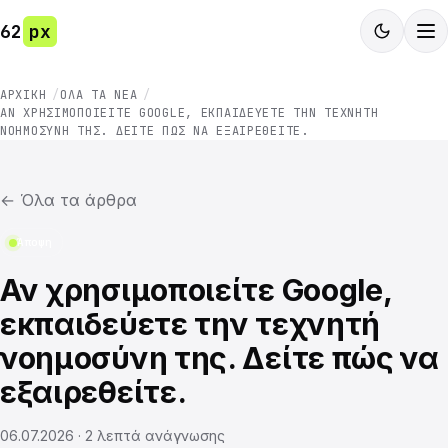
62
px
ΑΡΧΙΚΉ
ΌΛΑ ΤΑ ΝΈΑ
ΑΝ ΧΡΗΣΙΜΟΠΟΙΕΊΤΕ GOOGLE, ΕΚΠΑΙΔΕΎΕΤΕ ΤΗΝ ΤΕΧΝΗΤΉ
ΝΟΗΜΟΣΎΝΗ ΤΗΣ. ΔΕΊΤΕ ΠΏΣ ΝΑ ΕΞΑΙΡΕΘΕΊΤΕ.
←
Όλα τα άρθρα
Άποψη
Αν χρησιμοποιείτε Google,
εκπαιδεύετε την τεχνητή
νοημοσύνη της. Δείτε πώς να
εξαιρεθείτε.
06.07.2026
·
2
λεπτά ανάγνωσης