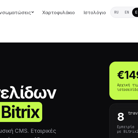
νσωματώσεις
Χαρτοφυλάκιο
Ιστολόγιο
RU
EN
E
€14
σελίδων
Αρχική τι
ιστοσελίδ
Bitrix
trav
8
Εμπειρία
 ρωσική CMS. Εταιρικές
με Bitrix