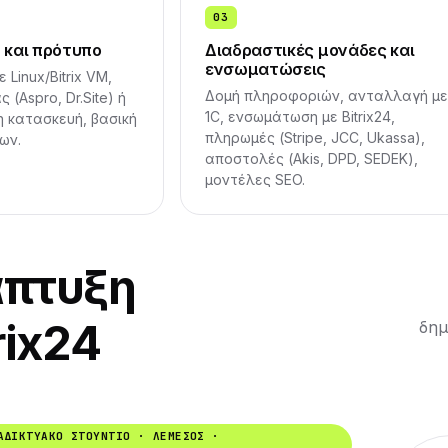
03
 και πρότυπο
Διαδραστικές μονάδες και
ενσωματώσεις
Linux/Bitrix VM,
Δομή πληροφοριών, ανταλλαγή με
(Aspro, Dr.Site) ή
1C, ενσωμάτωση με Bitrix24,
 κατασκευή, βασική
πληρωμές (Stripe, JCC, Ukassa),
ων.
αποστολές (Akis, DPD, SEDEK),
μοντέλες SEO.
άπτυξη
rix24
δημ
ΑΔΙΚΤΥΑΚΌ ΣΤΟΎΝΤΙΟ · ΛΕΜΕΣΌΣ ·