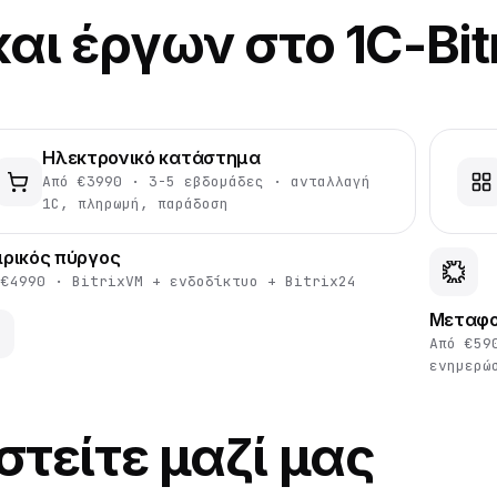
αι έργων στο 1C-Bit
Ηλεκτρονικό κατάστημα
Από €3990 · 3-5 εβδομάδες · ανταλλαγή
1C, πληρωμή, παράδοση
ιρικός πύργος
 €4990 · BitrixVM + ενδοδίκτυο + Bitrix24
Μεταφο
Από €59
ενημερώ
στείτε μαζί μας