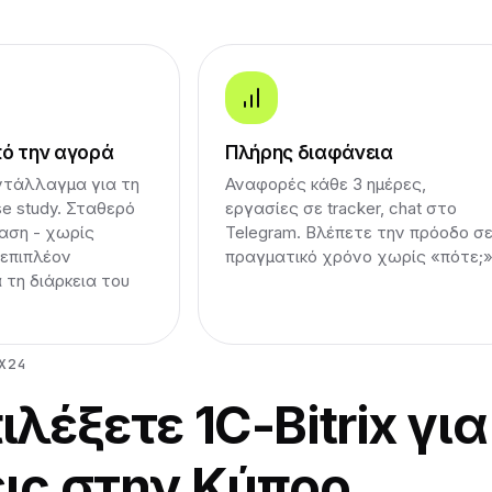
πό την αγορά
Πλήρης διαφάνεια
ντάλλαγμα για τη
Αναφορές κάθε 3 ημέρες,
e study. Σταθερό
εργασίες σε tracker, chat στο
αση - χωρίς
Telegram. Βλέπετε την πρόοδο σ
επιπλέον
πραγματικό χρόνο χωρίς «πότε;»
 τη διάρκεια του
X24
ιλέξετε 1C-Bitrix για
εις στην Κύπρο