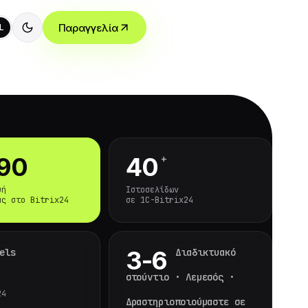
Παραγγελία
L
+
90
40
μή
Ιστοσελίδων
ας στο Bitrix24
σε 1C-Bitrix24
els
Διαδικτυακό
3-6
στούντιο · Λεμεσός ·
24
Δραστηριοποιούμαστε σε