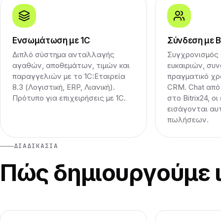
Ενσωμάτωση με 1C
Σύνδεση με B
Διπλό σύστημα ανταλλαγής
Συγχρονισμός
αγαθών, αποθεμάτων, τιμών και
ευκαιριών, συ
παραγγελιών με το 1C:Εταιρεία
πραγματικό χρό
8.3 (Λογιστική, ERP, Λιανική).
CRM. Chat από
Πρότυπο για επιχειρήσεις με 1C.
στο Bitrix24, οι
εισάγονται αυ
πωλήσεων.
ΔΙΑΔΙΚΑΣΊΑ
Πώς δημιουργούμε ισ