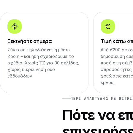
Ξεκινήστε σήμερα
Τιμή κάτω α
Σύντομη τηλεδιάσκεψη μέσω
Από €290 σε α
Zoom - και ήδη σχεδιάζουμε το
δημοσίευση cas
σχέδιο. Χωρίς ΤΖ για 30 σελίδες,
ποσό στη σύμβ
χωρίς διερεύνηση δύο
απροσδόκητες 
εβδομάδων.
χρεώσεις κατά
έργου.
ΠΕΡΊ ΑΝΆΠΤΥΞΗΣ ΜΕ BITRI
Πότε να επ
επιχειρήσ