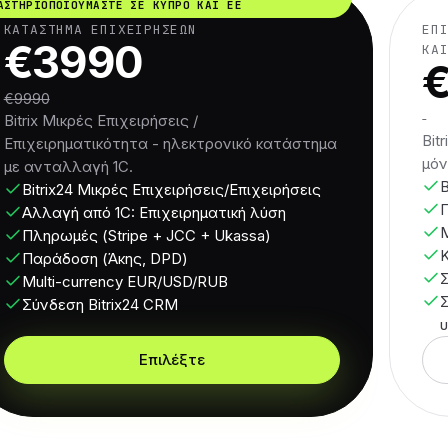
ΑΣΤΗΡΙΟΠΟΙΟΎΜΑΣΤΕ ΣΕ ΚΎΠΡΟ ΚΑΙ ΕΕ
ΚΑΤΆΣΤΗΜΑ ΕΠΙΧΕΙΡΉΣΕΩΝ
ΕΠ
€3990
ΚΑ
€9990
Bitrix Μικρές Επιχειρήσεις /
Bit
Επιχειρηματικότητα - ηλεκτρονικό κατάστημα
μόν
με ανταλλαγή 1C.
B
Bitrix24 Μικρές Επιχειρήσεις/Επιχειρήσεις
Αλλαγή από 1C: Επιχειρηματική λύση
M
Πληρωμές (Stripe + JCC + Ukassa)
Παράδοση (Άκης, DPD)
Multi-currency EUR/USD/RUB
Σύνδεση Bitrix24 CRM
Επιλέξτε