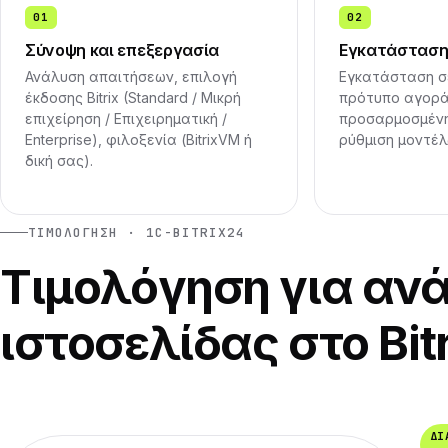
01
02
Σύνοψη και επεξεργασία
Εγκατάσταση
Ανάλυση απαιτήσεων, επιλογή
Εγκατάσταση σε 
έκδοσης Bitrix (Standard / Μικρή
πρότυπο αγοράς 
επιχείρηση / Επιχειρηματική /
προσαρμοσμένη
Enterprise), φιλοξενία (BitrixVM ή
ρύθμιση μοντέλ
δική σας).
ΤΙΜΟΛΌΓΗΣΗ · 1C-BITRIX24
Τιμολόγηση για αν
ιστοσελίδας στο Bit
ΔΙ