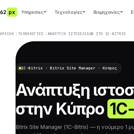
62
px
Υπηρεσίες
Τεχνολογίες
Βιομηχανίες
Ε
ΑΡΧΙΚΉ
ΤΕΧΝΟΛΟΓΊΕΣ
ΑΝΆΠΤΥΞΗ ΙΣΤΟΣΕΛΊΔΩΝ ΣΤΟ 1C-BITRIX
1C-Bitrix · Bitrix Site Manager · Κύπρος
Ανάπτυξη ιστο
στην Κύπρο
1C-
Bitrix Site Manager (1C-Bitrix) — η νούμερο 1