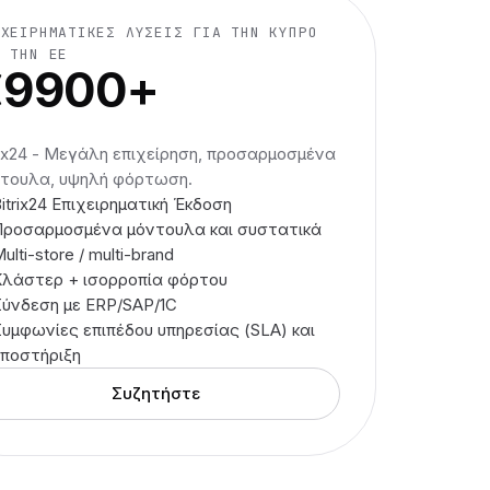
ΙΧΕΙΡΗΜΑΤΙΚΈΣ ΛΎΣΕΙΣ ΓΙΑ ΤΗΝ ΚΎΠΡΟ
Ι ΤΗΝ ΕΕ
€9900+
rix24 - Μεγάλη επιχείρηση, προσαρμοσμένα
τουλα, υψηλή φόρτωση.
itrix24 Επιχειρηματική Έκδοση
Προσαρμοσμένα μόντουλα και συστατικά
ulti-store / multi-brand
Κλάστερ + ισορροπία φόρτου
Σύνδεση με ERP/SAP/1C
Συμφωνίες επιπέδου υπηρεσίας (SLA) και
υποστήριξη
Συζητήστε