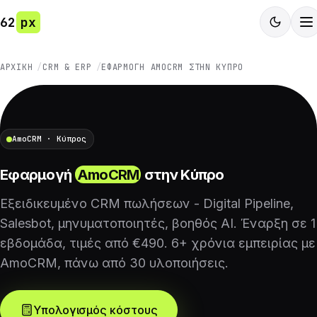
62
px
ΑΡΧΙΚΉ
CRM & ERP
ΕΦΑΡΜΟΓΉ AMOCRM ΣΤΗΝ ΚΎΠΡΟ
AmoCRM · Κύπρος
Εφαρμογή
AmoCRM
στην Κύπρο
Εξειδικευμένο CRM πωλήσεων - Digital Pipeline,
Salesbot, μηνυματοποιητές, βοηθός AI. Έναρξη σε 1
εβδομάδα, τιμές από €490. 6+ χρόνια εμπειρίας με
AmoCRM, πάνω από 30 υλοποιήσεις.
Υπολογισμός κόστους