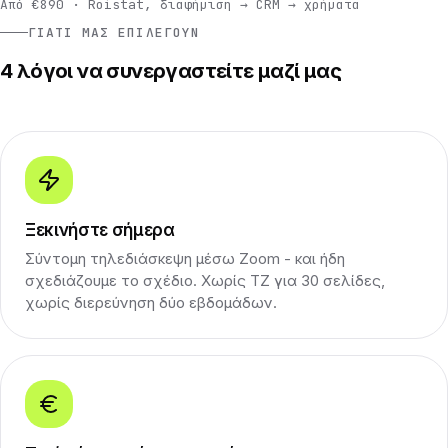
Από €890 · Roistat, διαφήμιση → CRM → χρήματα
ΓΙΑΤΊ ΜΑΣ ΕΠΙΛΈΓΟΥΝ
4 λόγοι να συνεργαστείτε μαζί μας
Ξεκινήστε σήμερα
Σύντομη τηλεδιάσκεψη μέσω Zoom - και ήδη
σχεδιάζουμε το σχέδιο. Χωρίς ΤΖ για 30 σελίδες,
χωρίς διερεύνηση δύο εβδομάδων.