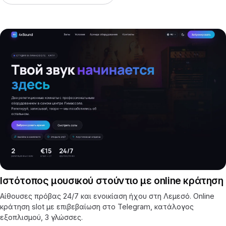
Ιστότοπος μουσικού στούντιο με online κράτηση
Αίθουσες πρόβας 24/7 και ενοικίαση ήχου στη Λεμεσό. Online
κράτηση slot με επιβεβαίωση στο Telegram, κατάλογος
εξοπλισμού, 3 γλώσσες.