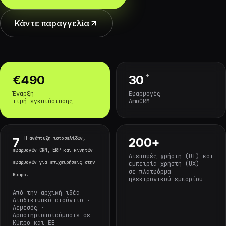
Κάντε παραγγελία
+
€490
30
Έναρξη
Εφαρμογές
τιμή εγκατάστασης
AmoCRM
Η ανάπτυξη ιστοσελίδων,
7
200+
εφαρμογών CRM, ERP και κινητών
Διεπαφές χρήστη (UI) και
εφαρμογών για επιχειρήσεις στην
εμπειρία χρήστη (UX)
σε πλατφόρμα
Κύπρο.
ηλεκτρονικού εμπορίου
Από την αρχική ιδέα
Διαδικτυακό στούντιο ·
Λεμεσός ·
Δραστηριοποιούμαστε σε
Κύπρο και ΕΕ