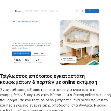
Τρίγλωσσος ιστότοπος εγκαταστάτη
κουφωμάτων & πορτών με online εκτίμηση
Ένας καθαρός, αξιόπιστος ιστότοπος για εγκαταστάτη
κουφωμάτων & πορτών στην Κύπρο — μια άμεση online εκτίμηση
που οδηγεί σε κράτηση δωρεάν μέτρησης, ένα slider πριν/μετά
και περιεχόμενο ενεργειακής απόδοσης, στα Αγγλικά, Ρωσικά
και Ελληνικά — χτισμένο στο yep.cy.