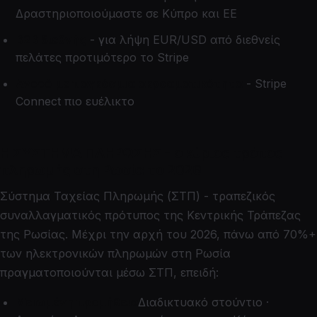
Δραστηριοποιούμαστε σε Κύπρο και ΕΕ
B2B διεθνής
- για λήψη EUR/USD από διεθνείς
πελάτες προτιμότερο το Stripe
Αγορά με παγκόσμια ακροαματικότητα
- Stripe
Connect πιο ευέλικτο
Η ΣΥΣΤΗΜΑ ΠΛΗΡΩΣΗΣ - ο κύριος τρόπος
πληρωμής στη Ρωσία το 2026
Σύστημα Ταχείας Πληρωμής (ΣΤΠ) - τραπεζικός
συναλλαγματικός πρότυπος της Κεντρικής Τράπεζας
της Ρωσίας. Μέχρι την αρχή του 2026, πάνω από 70%+
των ηλεκτρονικών πληρωμών στη Ρωσία
πραγματοποιούνται μέσω ΣΤΠ, επειδή:
Μειωμένη προμήθεια
Διαδικτυακό στούντιο ·