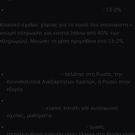
Αλφα-Κλικ / ΣΥΣΤΗΜΑ ΠΛΗΡΩΜΩΝ Pay
: 1.5-2%
Κλασικό σχέδιο: χάρτες για το κοινό του υπολογιστή +
κουμπί πληρωμής για κινητά (πάνω από 60% των
πληρωμών). Μειώνει τη μέση προμήθεια στο 1,5-2%.
Όταν η JCC είναι η σωστή επιλογή.
Αγορά-στόχος Ρωσία
- πελάτες στη Ρωσία, την
Κοινοπολιτεία Ανεξάρτητων Κρατών, ή Ρώσοι στην
εξορία
Διαδικτυακά μαθήματα / επιχειρηματικότητα
πληροφοριών
- κύριος κανάλι για ρωσόφωνες
σχολές, μαθήματα
SaaS για την αγορά της Ρωσίας
- χωρίς
επαναλαμβανό χρέωση μέσω Ykassa στη Ρωσία είναι