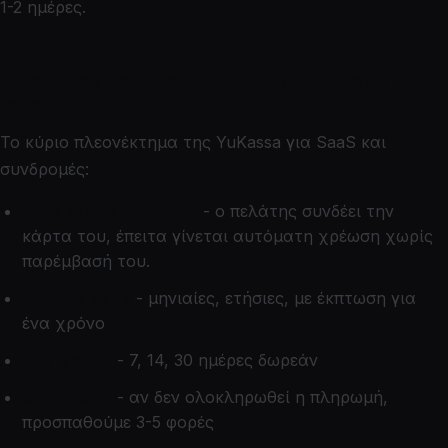
1-2 ημέρες.
Επαναλαμβανόμενη χρέωση (αυτόματη
ανανέωση)
Το κύριο πλεονέκτημα της YuKassa για SaaS και
συνδρομές:
Save payment method
- ο πελάτης συνδέει την
κάρτα του, έπειτα γίνεται αυτόματη χρέωση χωρίς
παρέμβασή του.
Multiple plans
- μηνιαίες, ετήσιες, με έκπτωση για
ένα χρόνο
Trial period
- 7, 14, 30 ημέρες δωρεάν
Smart retry
- αν δεν ολοκληρωθεί η πληρωμή,
προσπαθούμε 3-5 φορές