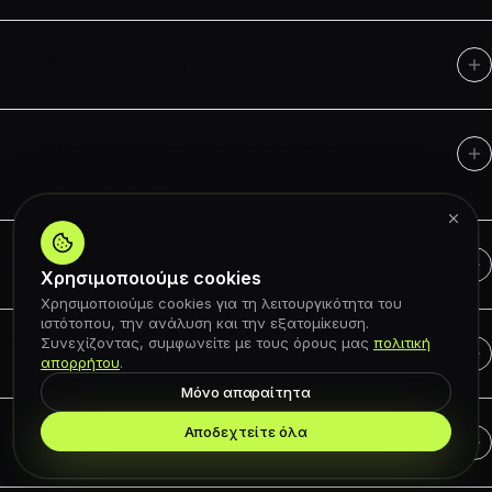
Πόσο κοστίζει η ενσωμάτωση της Yukassa;
Τι είναι το SBP και για ποιο σκοπό
χρησιμοποιείται;
Τι είναι ο νόμος 54/ΦΖ και χρειάζομαι αυτό;
Χρησιμοποιούμε cookies
Χρησιμοποιούμε cookies για τη λειτουργικότητα του
ιστότοπου, την ανάλυση και την εξατομίκευση.
Συνεχίζοντας, συμφωνείτε με τους όρους μας
πολιτική
Κάνετε επαναλαμβανόμενη χρέωση;
απορρήτου
.
Μόνο απαραίτητα
Αποδεχτείτε όλα
Ποια πλατφόρμες υποστηρίζετε;