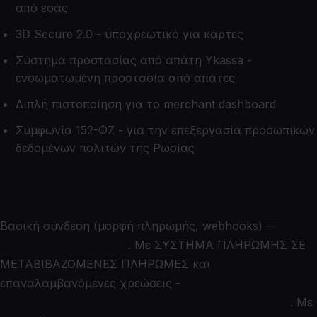
από εσάς
3D Secure 2.0 - υποχρεωτικό για κάρτες
Σύστημα προστασίας από απάτη Ykassa -
ενσωματωμένη προστασία από απάτες
Διπλή πιστοποίηση για το merchant dashboard
Συμφωνία 152-ΦΖ - για την επεξεργασία προσωπικών
δεδομένων πολιτών της Ρωσίας
Περίοδοι ενσωμάτωσης
Βασική σύνδεση (μορφή πληρωμής, webhooks) —
Δύο-
τρία εργάσιμα ημέρες
. Με ΣΥΣΤΗΜΑ ΠΛΗΡΩΜΗΣ ΣΕ
ΜΕΤΑΒΙΒΑΖΟΜΕΝΕΣ ΠΛΗΡΩΜΕΣ και
επαναλαμβανόμενες χρεώσεις -
Διαδικτυακό στούντιο
· Λεμεσός · Δραστηριοποιούμαστε σε Κύπρο και ΕΕ
. Με