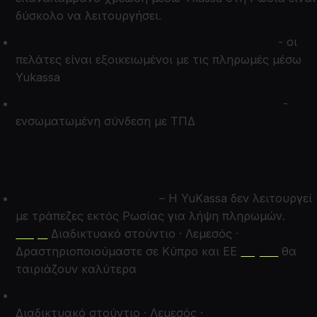
δύσκολο να λειτουργήσει.
Ηλεκτρονικό εμπόριο με παράδοση σε Ρωσία
- οι
πελάτες είναι εξοικειωμένοι με τις πληρωμές μέσω
Yukassa
Επιχειρήσεις με υποχρέωση του νόμου 54/ΦΖ
-
ενσωματωμένη σύνδεση με ΤΠΔ
Όταν η JCC δεν είναι η καλύτερη επιλογή.
Μόνο κοινότητα EU/ΗΠΑ
– Η YuKassa δεν λειτουργεί
με τράπεζες εκτός Ρωσίας για λήψη πληρωμών.
Stripe
Διαδικτυακό στούντιο · Λεμεσός ·
Δραστηριοποιούμαστε σε Κύπρο και ΕΕ
PayPal
θα
ταιριάζουν καλύτερα
Κυπριακή εταιρεία χωρίς Ρώσο συνεργάτη
Διαδικτυακό στούντιο · Λεμεσός ·