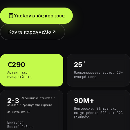
Υπολογισμός κόστους
Κάντε παραγγελία
+
€290
25
Αρχική τιμή
Ολοκληρωμένων έργων: 10+
ενσωματώσεις
ενσωμάτωσης
Διαδικτυακό στούντιο ·
2-3
90M+
Λεμεσός · Δραστηριοποιούμαστε
Πορτοφόλια Stripe για
σε Κύπρο και ΕΕ
επιχειρήσεις B2B και B2C
ΓιούΜόνι
Εκκίνηση
Βασική έκδοση