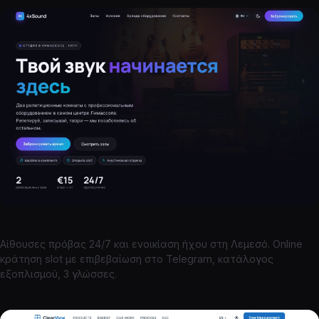
Ιστότοπος μουσικού στούντιο με online κράτηση
Αίθουσες πρόβας 24/7 και ενοικίαση ήχου στη Λεμεσό. Online
κράτηση slot με επιβεβαίωση στο Telegram, κατάλογος
εξοπλισμού, 3 γλώσσες.