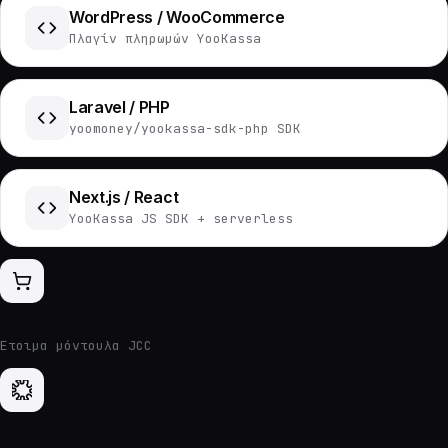
WordPress / WooCommerce
Πλαγίν πληρωμών YooKassa
Laravel / PHP
yoomoney/yookassa-sdk-php SDK
Next.js / React
YooKassa JS SDK + serverless
OpenCart / InSales
Έτοιμα μόντουλα JCC
Custom backend