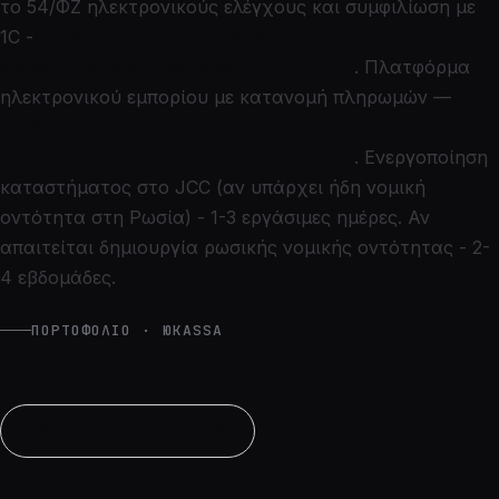
το 54/ΦΖ ηλεκτρονικούς ελέγχους και συμφιλίωση με
1C -
Διαδικτυακό στούντιο · Λεμεσός ·
Δραστηριοποιούμαστε σε Κύπρο και ΕΕ
. Πλατφόρμα
ηλεκτρονικού εμπορίου με κατανομή πληρωμών —
Διαδικτυακό στούντιο · Λεμεσός ·
Δραστηριοποιούμαστε σε Κύπρο και ΕΕ
. Ενεργοποίηση
καταστήματος στο JCC (αν υπάρχει ήδη νομική
οντότητα στη Ρωσία) - 1-3 εργάσιμες ημέρες. Αν
απαιτείται δημιουργία ρωσικής νομικής οντότητας - 2-
4 εβδομάδες.
ΠΟΡΤΟΦΌΛΙΟ · ЮKASSA
Περιπτώσεις ενσωμάτωσης ЮKassa
Όλο το χαρτοφυλάκιο