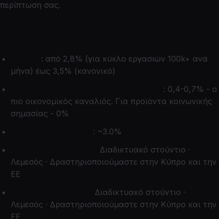
περίπτωση σας.
Ταριφές JCC το 2026
Χάρτες
: από 2,8% (για κύκλο εργασιών 100k+ ανά
μήνα) έως 3,5% (κανονικό)
ΣΥΣΤΗΜΑ ΔΙΟΙΚΗΣΗΣ ΠΕΛΑΤΩΝ (CRM)
: 0,4-0,7% - ο
πιο οικονομικός καναλιός. Για προϊόντα κοινωνικής
σημασίας - 0%
Πορτοφόλι YuMoney
: ~3.0%
Apple Pay / Google Pay
Διαδικτυακό στούντιο ·
Λεμεσός · Δραστηριοποιούμαστε στην Κύπρο και την
ΕΕ
Δανεισμός με δόσεις
Διαδικτυακό στούντιο ·
Λεμεσός · Δραστηριοποιούμαστε στην Κύπρο και την
ΕΕ