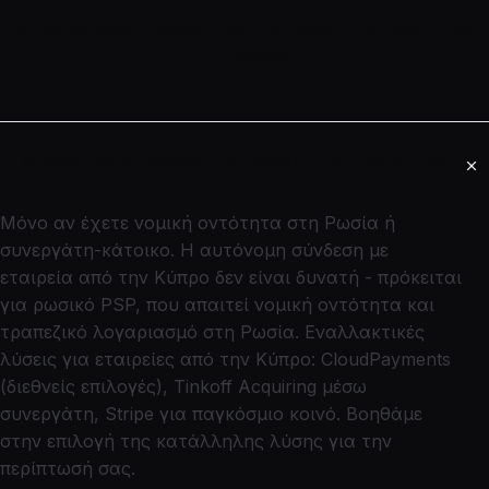
Συχνές ερωτήσεις για την ενσωμάτωση της
Yukassa
Μπορεί να συνδεθεί η YuKassa από την Κύπρο;
Μόνο αν έχετε νομική οντότητα στη Ρωσία ή
συνεργάτη-κάτοικο. Η αυτόνομη σύνδεση με
εταιρεία από την Κύπρο δεν είναι δυνατή - πρόκειται
για ρωσικό PSP, που απαιτεί νομική οντότητα και
τραπεζικό λογαριασμό στη Ρωσία. Εναλλακτικές
λύσεις για εταιρείες από την Κύπρο: CloudPayments
(διεθνείς επιλογές), Tinkoff Acquiring μέσω
συνεργάτη, Stripe για παγκόσμιο κοινό. Βοηθάμε
στην επιλογή της κατάλληλης λύσης για την
περίπτωσή σας.