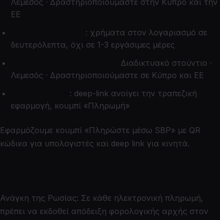
Λεμεσός · Δραστηριοποιούμαστε στην Κύπρο και την
ΕΕ
Άμεση μετάφραση
: χρήματα στον λογαριασμό σε
δευτερόλεπτα, όχι σε 1-3 εργάσιμες μέρες
Χωρίς αποθήκευση καρτών
Διαδικτυακό στούντιο ·
Λεμεσός · Δραστηριοποιούμαστε σε Κύπρο και ΕΕ
Mobile-friendly
: deep-link ανοίγει την τραπεζική
εφαρμογή, κουμπί «Πληρωμή»
Εφαρμόζουμε κουμπί «Πληρώστε μέσω SBP» με QR
κώδικα για υπολογιστές και deep link για κινητά.
Ηλεκτρονικοί έλεγχοι 54F (Νόμος)
Ανάγκη της Ρωσίας: Σε κάθε ηλεκτρονική πληρωμή,
πρέπει να εκδοθεί απόδειξη φορολογικής αρχής στον