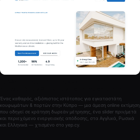
Τρίγλωσσος ιστότοπος εγκαταστάτη
κουφωμάτων & πορτών με online εκτίμηση
Ένας καθαρός, αξιόπιστος ιστότοπος για εγκαταστάτη
κουφωμάτων & πορτών στην Κύπρο — μια άμεση online εκτίμηση
που οδηγεί σε κράτηση δωρεάν μέτρησης, ένα slider πριν/μετά
και περιεχόμενο ενεργειακής απόδοσης, στα Αγγλικά, Ρωσικά
και Ελληνικά — χτισμένο στο yep.cy.