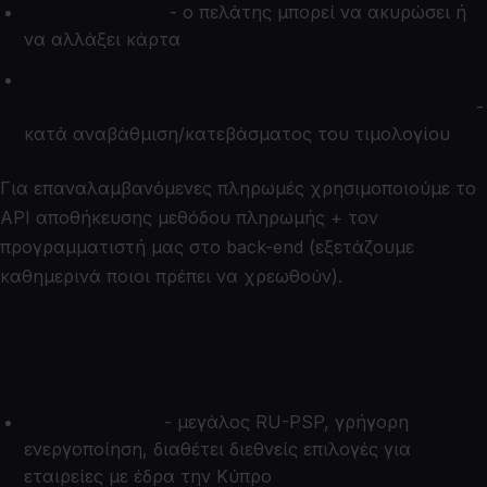
Customer portal
- ο πελάτης μπορεί να ακυρώσει ή
να αλλάξει κάρτα
Διαδικτυακή παρουσία, σχεδιασμός ιστοσελίδων
και ψηφιακές λύσεις για επιχειρήσεις στην Κύπρο.
-
κατά αναβάθμιση/κατεβάσματος του τιμολογίου
Για επαναλαμβανόμενες πληρωμές χρησιμοποιούμε το
API αποθήκευσης μεθόδου πληρωμής + τον
προγραμματιστή μας στο back-end (εξετάζουμε
καθημερινά ποιοι πρέπει να χρεωθούν).
Εναλλακτικές λύσεις στην YKassa για
εταιρείες Κύπρου
CloudPayments
- μεγάλος RU-PSP, γρήγορη
ενεργοποίηση, διαθέτει διεθνείς επιλογές για
εταιρείες με έδρα την Κύπρο