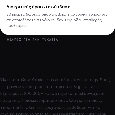
Διακριτικές όροι στη σύμβαση
30 ημέρες δωρεάν υποστήριξης, επιστροφή χρημάτων
σε οποιοδήποτε στάδιο αν δεν ταιριάζει, σταθερές
προθεσμίες.
ΟΔΗΓΌΣ ΓΙΑ ΤΗΝ YUKASSA
ΥKassa (YooKassa) — τι είναι σημαντικό να
γνωρίζετε
Τι είναι η UKassa και σε ποιον ταιριάζει
Ykassa (πρώην Yandex.Kassa, πλέον ανήκει στην Sber)
— η μεγαλύτερη ρωσική υπηρεσία πληρωμών.
Εξυπηρετεί 200.000+ καταστήματα, επεξεργάζεται
πάνω από 1 δισεκατομμύριο συναλλαγές ετησίως.
Υποστηρίζει όλες τις τρέχουσες μεθόδους για το
ρωσικό κοινό: κάρτες Mir/Visa/Mastercard, Sberbank,