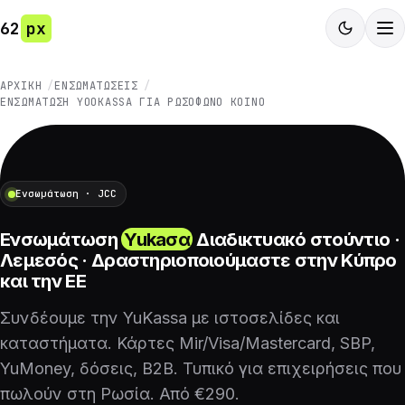
62
px
ΑΡΧΙΚΉ
ΕΝΣΩΜΑΤΏΣΕΙΣ
ΕΝΣΩΜΆΤΩΣΗ YOOKASSA ΓΙΑ ΡΩΣΌΦΩΝΟ ΚΟΙΝΌ
Ενσωμάτωση · JCC
Ενσωμάτωση
Yukaσα
Διαδικτυακό στούντιο ·
Λεμεσός · Δραστηριοποιούμαστε στην Κύπρο
και την ΕΕ
Συνδέουμε την YuKassa με ιστοσελίδες και
καταστήματα. Κάρτες Mir/Visa/Mastercard, SBP,
YuMoney, δόσεις, B2B. Τυπικό για επιχειρήσεις που
πωλούν στη Ρωσία. Από €290.