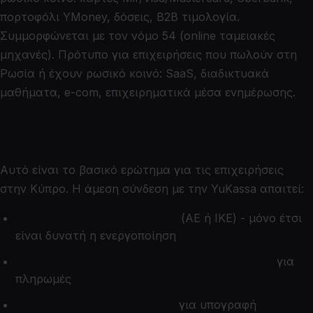
πορτοφόλι YMoney, δόσεις, B2B τιμολογία.
Συμμορφώνεται με τον νόμο 54 (online ταμειακές
μηχανές). Πρότυπο για επιχειρήσεις που πωλούν στη
Ρωσία ή έχουν ρωσικό κοινό: SaaS, διαδικτυακά
μαθήματα, e-com, επιχειρηματικά μέσα ενημέρωσης.
Μπορεί να συνδεθεί η YuKassa από την Κύπρο;
Αυτό είναι το βασικό ερώτημα για τις επιχειρήσεις
στην Κύπρο. Η άμεση σύνδεση με την YuKassa απαιτεί:
Νομική οντότητα στη Ρωσία
(ΑΕ ή ΙΚΕ) - μόνο έτσι
είναι δυνατή η ενεργοποίηση
Τραπεζικός λογαριασμός σε ρωσική τράπεζα
για
πληρωμές
Αυτόνομος πολίτης Ρωσίας
για υπογραφή