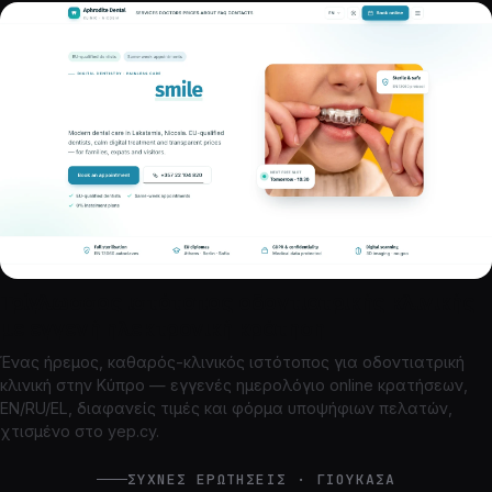
Τρίγλωσσος ιστότοπος οδοντιατρικής κλινικής
με εγγενή ηλεκτρονική κράτηση
Ένας ήρεμος, καθαρός-κλινικός ιστότοπος για οδοντιατρική
κλινική στην Κύπρο — εγγενές ημερολόγιο online κρατήσεων,
EN/RU/EL, διαφανείς τιμές και φόρμα υποψήφιων πελατών,
χτισμένο στο yep.cy.
ΣΥΧΝΈΣ ΕΡΩΤΉΣΕΙΣ · ΓΙΟΎΚΑΣΑ