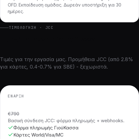
OFD. Εκπαίδευση ομάδας. Δωρεάν υποστήριξη για 30
ημέρες.
ΤΙΜΟΛΌΓΗΣΗ · JCC
Τιμολόγηση ενοποίησης Ykassa
Τιμές για την εργασία μας. Προμήθεια JCC (από 2.8%
για κάρτες, 0.4-0.7% για SBE) - ξεχωριστά.
ΈΝΑΡΞΗ
€290
€790
Βασική σύνδεση JCC: φόρμα πληρωμής + webhooks.
Φόρμα πληρωμής ΓιούΚασσα
Κάρτες World/Visa/MC