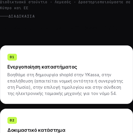
Διαδικτυακό στούντιο · Λεμεσός · Δραστηριοποιούμαστε σε
Κύπρο και ΕΕ
ΔΙΑΔΙΚΑΣΊΑ
Πώς ενσωματώνουμε την Yukassa - 4 βήματα
01
Ενεργοποίηση καταστήματος
Βοηθάμε στη δημιουργία shopId στην YKassa, στην
επαλήθευση (απαιτείται νομική οντότητα ή συνεργάτης
στη Ρωσία), στην επιλογή τιμολογίου και στην σύνδεση
της ηλεκτρονικής ταμιακής μηχανής για τον νόμο 54.
02
Δοκιμαστικό κατάστημα