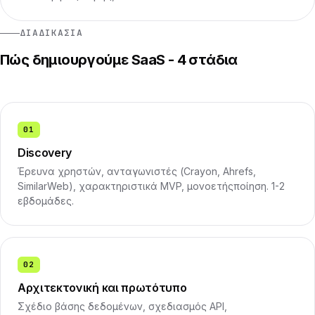
ΔΙΑΔΙΚΑΣΊΑ
Πώς δημιουργούμε SaaS - 4 στάδια
01
Discovery
Έρευνα χρηστών, ανταγωνιστές (Crayon, Ahrefs,
SimilarWeb), χαρακτηριστικά MVP, μονοετήςποίηση. 1-2
εβδομάδες.
02
Αρχιτεκτονική και πρωτότυπο
Σχέδιο βάσης δεδομένων, σχεδιασμός API,