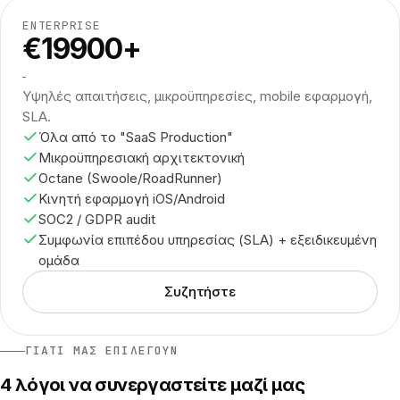
ENTERPRISE
€19900+
Υψηλές απαιτήσεις, μικροϋπηρεσίες, mobile εφαρμογή,
SLA.
Όλα από το "SaaS Production"
Μικροϋπηρεσιακή αρχιτεκτονική
Octane (Swoole/RoadRunner)
Κινητή εφαρμογή iOS/Android
SOC2 / GDPR audit
Συμφωνία επιπέδου υπηρεσίας (SLA) + εξειδικευμένη
ομάδα
Συζητήστε
ΓΙΑΤΊ ΜΑΣ ΕΠΙΛΈΓΟΥΝ
4 λόγοι να συνεργαστείτε μαζί μας