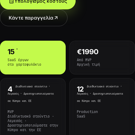
Υπολογισμός κόστους
Κάντε παραγγελία
+
15
€1990
SaaS έργων
Από MVP
στο χαρτοφυλάκιο
Αρχική τιμή
Διαδικτυακό στούντιο ·
Διαδικτυακό στούντιο ·
4
12
Λεμεσός · Δραστηριοποιούμαστε
Λεμεσός · Δραστηριοποιούμαστε
σε Κύπρο και ΕΕ
σε Κύπρο και ΕΕ
MVP
Production
Διαδικτυακό στούντιο ·
SaaS
Λεμεσός ·
Δραστηριοποιούμαστε στην
Κύπρο και την ΕΕ