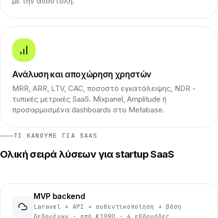
με την αποστολή.
Ανάλυση και αποχώρηση χρηστών
MRR, ARR, LTV, CAC, ποσοστό εγκατάλειψης, NDR -
τυπικές μετρικές SaaS. Mixpanel, Amplitude ή
προσαρμοσμένα dashboards στο Metabase.
ΤΙ ΚΆΝΟΥΜΕ ΓΙΑ SAAS
Ολική σειρά λύσεων για startup SaaS
MVP backend
Laravel + API + αυθεντικοποίηση + βάση
δεδομένων · από €1990 · 4 εβδομάδες