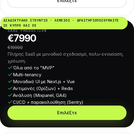
Επιλέξτε
ΔΙΑΔΙΚΤΥΑΚΌ ΣΤΟΎΝΤΙΟ · ΛΕΜΕΣΌΣ · ΔΡΑΣΤΗΡΙΟΠΟΙΟΎΜΑΣΤΕ
ΣΕ ΚΎΠΡΟ ΚΑΙ ΕΕ
SAAS PRODUCTION
€7990
€19900
Πλήρης SaaS με μοναδικό σχεδιασμό, πολυ-ενοικίαση,
χρέωση.
Όλα από το "MVP"
Multi-tenancy
Μοναδικό UI με Next.js + Vue
Αντιμονές (Ορίζων) + Redis
Ανάλυση (Mixpanel, GA4)
CI/CD + παρακολούθηση (Sentry)
Επιλέξτε