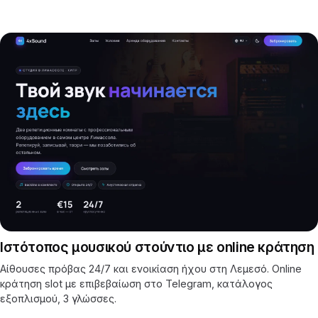
Ιστότοπος μουσικού στούντιο με online κράτηση
Αίθουσες πρόβας 24/7 και ενοικίαση ήχου στη Λεμεσό. Online
κράτηση slot με επιβεβαίωση στο Telegram, κατάλογος
εξοπλισμού, 3 γλώσσες.