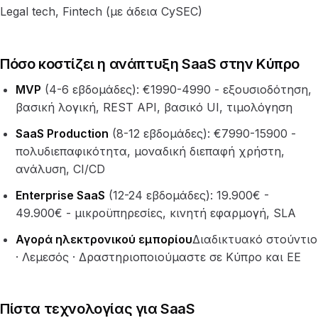
Legal tech, Fintech (με άδεια CySEC)
Πόσο κοστίζει η ανάπτυξη SaaS στην Κύπρο
MVP
(4-6 εβδομάδες): €1990-4990 - εξουσιοδότηση,
βασική λογική, REST API, βασικό UI, τιμολόγηση
SaaS Production
(8-12 εβδομάδες): €7990-15900 -
πολυδιεπαφικότητα, μοναδική διεπαφή χρήστη,
ανάλυση, CI/CD
Enterprise SaaS
(12-24 εβδομάδες): 19.900€ -
49.900€ - μικροϋπηρεσίες, κινητή εφαρμογή, SLA
Αγορά ηλεκτρονικού εμπορίου
Διαδικτυακό στούντιο
· Λεμεσός · Δραστηριοποιούμαστε σε Κύπρο και ΕΕ
Πίστα τεχνολογίας για SaaS