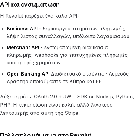
API και ενσωμάτωση
Η Revolut παρέχει ένα καλό API:
Business API
- δημιουργία αιτημάτων πληρωμής,
λήψη λίστας συναλλαγών, υπόλοιπο λογαριασμού
Merchant API
- ενσωματωμένη διαδικασία
πληρωμής, webhooks για επιτυχημένες πληρωμές,
επιστροφές χρημάτων
Open Banking API
Διαδικτυακό στούντιο · Λεμεσός ·
Δραστηριοποιούμαστε σε Κύπρο και ΕΕ
Αύξηση μέσω OAuth 2.0 + JWT. SDK σε Node.js, Python,
PHP. Η τεκμηρίωση είναι καλή, αλλά λιγότερο
λεπτομερής από αυτή της Stripe.
Πολλαπλό νόμισμα στο Revolut