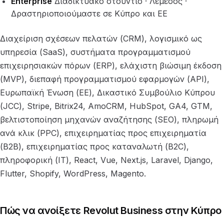
Enterprise
Διαδικτυακό στούντιο · Λεμεσός ·
Δραστηριοποιούμαστε σε Κύπρο και ΕΕ
Διαχείριση σχέσεων πελατών (CRM), λογισμικό ως
υπηρεσία (SaaS), συστήματα προγραμματισμού
επιχειρησιακών πόρων (ERP), ελάχιστη βιώσιμη έκδοση
(MVP), διεπαφή προγραμματισμού εφαρμογών (API),
Ευρωπαϊκή Ένωση (ΕΕ), Δικαστικό Συμβούλιο Κύπρου
(JCC), Stripe, Bitrix24, AmoCRM, HubSpot, GA4, GTM,
βελτιστοποίηση μηχανών αναζήτησης (SEO), πληρωμή
ανά κλικ (PPC), επιχειρηματίας προς επιχειρηματία
(B2B), επιχειρηματίας προς καταναλωτή (B2C),
πληροφορική (IT), React, Vue, Next.js, Laravel, Django,
Flutter, Shopify, WordPress, Magento.
Πώς να ανοίξετε Revolut Business στην Κύπρο