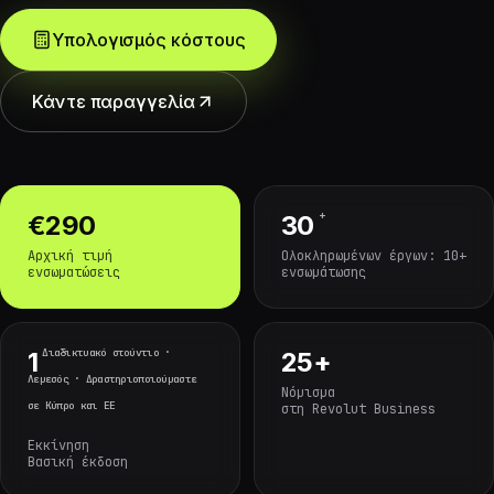
Υπολογισμός κόστους
Κάντε παραγγελία
+
€290
30
Αρχική τιμή
Ολοκληρωμένων έργων: 10+
ενσωματώσεις
ενσωμάτωσης
Διαδικτυακό στούντιο ·
1
25+
Λεμεσός · Δραστηριοποιούμαστε
Νόμισμα
σε Κύπρο και ΕΕ
στη Revolut Business
Εκκίνηση
Βασική έκδοση