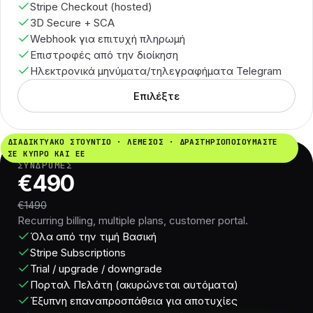
Stripe Checkout (hosted)
3D Secure + SCA
Webhook για επιτυχή πληρωμή
Επιστροφές από την διοίκηση
Ηλεκτρονικά μηνύματα/τηλεγραφήματα Telegram
Επιλέξτε
ΔΙΑΔΙΚΤΥΑΚΌ ΣΤΟΎΝΤΙΟ · ΛΕΜΕΣΌΣ · ΔΡΑΣΤΗΡΙΟΠΟΙΟΎΜΑΣΤΕ
ΣΕ ΚΎΠΡΟ ΚΑΙ ΕΕ
ΣΥΝΔΡΟΜΈΣ
€490
€1490
Recurring billing, multiple plans, customer portal.
Όλα από την τιμή Βασική
Stripe Subscriptions
Trial / upgrade / downgrade
Πορταλ Πελάτη (ακυρώνεται αυτόματα)
Έξυπνη επαναπροσπάθεια για αποτυχίες