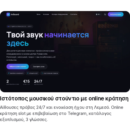
Ιστότοπος μουσικού στούντιο με online κράτηση
Αίθουσες πρόβας 24/7 και ενοικίαση ήχου στη Λεμεσό. Online
κράτηση slot με επιβεβαίωση στο Telegram, κατάλογος
εξοπλισμού, 3 γλώσσες.