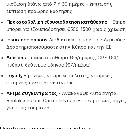
μίσθωση (πάνω από 7 ή 30 ημέρες - έκπτωση),
έκπτωση πρόωρης κράτησης
Προκαταβολική εξουσιοδότηση κατάθεσης
- Stripe
μπορεί να εξουσιοδοτήσει €500-1500 χωρίς χρέωση
Insurance options
Διαδικτυακό στούντιο · Λεμεσός ·
Δραστηριοποιούμαστε στην Κύπρο και την ΕΕ
Add-ons
- παιδικό κάθισμα (€5/ημέρα), GPS (€3/
ημέρα), δεύτερος οδηγός (€7/ημέρα)
Loyalty
- μόνιμες εταιρείες πελάτες, εταιρικές
εταιρείες πελάτες, εκπτώσεις
API με συγκεντρωτές
- Ανακάλυψε Αυτοκίνητα,
Rentalcars.com, Carrentals.com - οι κορυφαίες πηγές
για τους τουρίστες
Used cars dealer — best practices