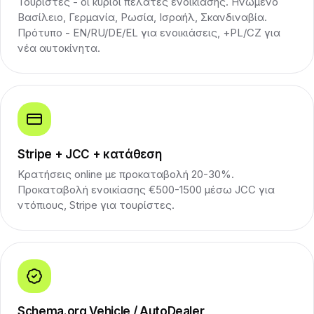
Τουρίστες - οι κύριοι πελάτες ενοικίασης. Ηνωμένο
Βασίλειο, Γερμανία, Ρωσία, Ισραήλ, Σκανδιναβία.
Πρότυπο - EN/RU/DE/EL για ενοικιάσεις, +PL/CZ για
νέα αυτοκίνητα.
Stripe + JCC + κατάθεση
Κρατήσεις online με προκαταβολή 20-30%.
Προκαταβολή ενοικίασης €500-1500 μέσω JCC για
ντόπιους, Stripe για τουρίστες.
Schema.org Vehicle / AutoDealer