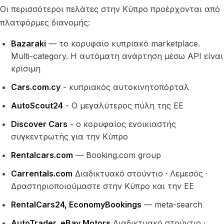
Οι περισσότεροι πελάτες στην Κύπρο προέρχονται από
πλατφόρμες διανομής:
Bazaraki
— το κορυφαίο κυπριακό marketplace.
Multi-category. Η αυτόματη ανάρτηση μέσω API είναι
κρίσιμη
Cars.com.cy
- κυπριακός αυτοκινητοπόρταλ
AutoScout24
- Ο μεγαλύτερος πύλη της ΕΕ
Discover Cars
- ο κορυφαίος ενοικιαστής
συγκεντρωτής για την Κύπρο
Rentalcars.com
— Booking.com group
Carrentals.com
Διαδικτυακό στούντιο · Λεμεσός ·
Δραστηριοποιούμαστε στην Κύπρο και την ΕΕ
RentalCars24, EconomyBookings
— meta-search
AutoTrader, eBay Motors
Διαδικτυακό στούντιο ·