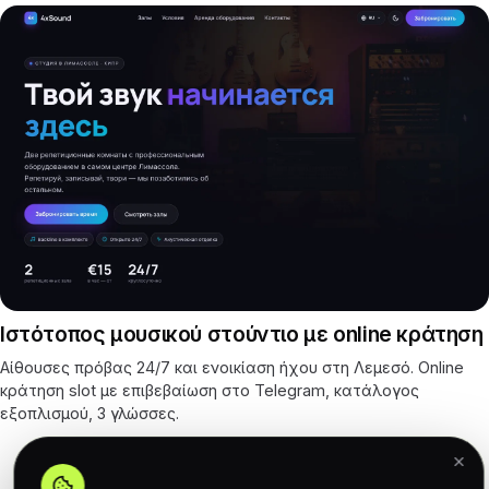
Ιστότοπος μουσικού στούντιο με online κράτηση
Αίθουσες πρόβας 24/7 και ενοικίαση ήχου στη Λεμεσό. Online
κράτηση slot με επιβεβαίωση στο Telegram, κατάλογος
εξοπλισμού, 3 γλώσσες.