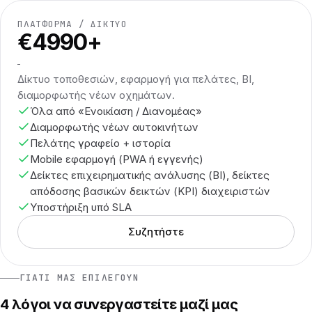
ΠΛΑΤΦΌΡΜΑ / ΔΊΚΤΥΟ
€4990+
Δίκτυο τοποθεσιών, εφαρμογή για πελάτες, BI,
διαμορφωτής νέων οχημάτων.
Όλα από «Ενοικίαση / Διανομέας»
Διαμορφωτής νέων αυτοκινήτων
Πελάτης γραφείο + ιστορία
Mobile εφαρμογή (PWA ή εγγενής)
Δείκτες επιχειρηματικής ανάλυσης (BI), δείκτες
απόδοσης βασικών δεικτών (KPI) διαχειριστών
Υποστήριξη υπό SLA
Συζητήστε
ΓΙΑΤΊ ΜΑΣ ΕΠΙΛΈΓΟΥΝ
4 λόγοι να συνεργαστείτε μαζί μας