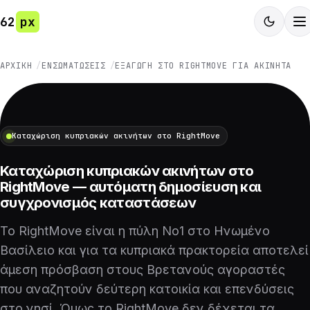
62
px
ΑΡΧΙΚΉ
ΕΝΣΩΜΑΤΏΣΕΙΣ
ΕΞΑΓΩΓΉ ΣΤΟ RIGHTMOVE ΓΙΑ ΑΚΊΝΗΤΑ
Καταχώριση κυπριακών ακινήτων στο RightMove
Καταχώριση κυπριακών ακινήτων στο
RightMove — αυτόματη δημοσίευση και
συγχρονισμός καταστάσεων
Το RightMove είναι η πύλη Νο1 στο Ηνωμένο
Βασίλειο και για τα κυπριακά πρακτορεία αποτελεί
άμεση πρόσβαση στους Βρετανούς αγοραστές
που αναζητούν δεύτερη κατοικία και επενδύσεις
στο νησί. Όμως το RightMove δεν δέχεται τα