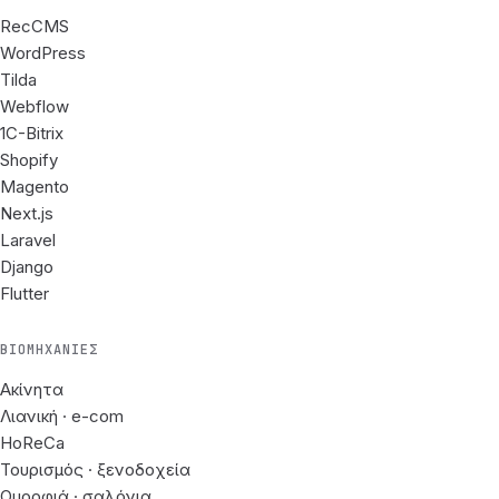
RecCMS
WordPress
Tilda
Webflow
1C-Bitrix
Shopify
Magento
Next.js
Laravel
Django
Flutter
ΒΙΟΜΗΧΑΝΊΕΣ
Ακίνητα
Λιανική · e-com
HoReCa
Τουρισμός · ξενοδοχεία
Ομορφιά · σαλόνια