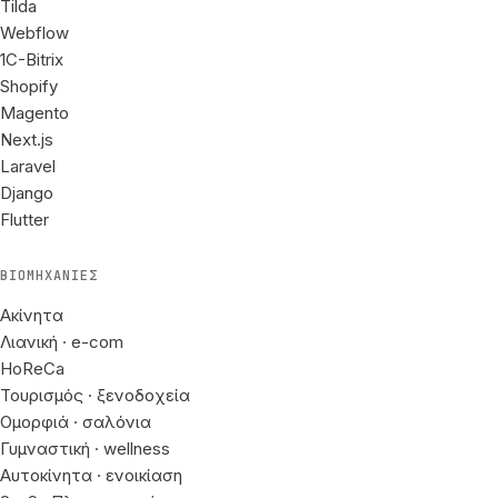
Tilda
Webflow
1C-Bitrix
Shopify
Magento
Next.js
Laravel
Django
Flutter
ΒΙΟΜΗΧΑΝΊΕΣ
Ακίνητα
Λιανική · e-com
HoReCa
Τουρισμός · ξενοδοχεία
Ομορφιά · σαλόνια
Γυμναστική · wellness
Αυτοκίνητα · ενοικίαση