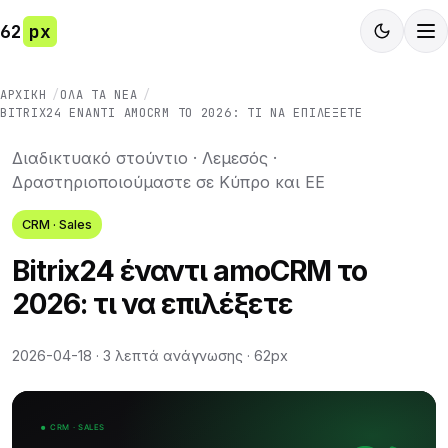
62
px
ΑΡΧΙΚΉ
ΌΛΑ ΤΑ ΝΈΑ
BITRIX24 ΈΝΑΝΤΙ AMOCRM ΤΟ 2026: ΤΙ ΝΑ ΕΠΙΛΈΞΕΤΕ
Διαδικτυακό στούντιο · Λεμεσός ·
Δραστηριοποιούμαστε σε Κύπρο και ΕΕ
CRM · Sales
Bitrix24 έναντι amoCRM το
2026: τι να επιλέξετε
2026-04-18
·
3 λεπτά ανάγνωσης
·
62px