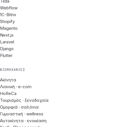
Tilda
Webflow
1C-Bitrix
Shopify
Magento
Next.js
Laravel
Django
Flutter
ΒΙΟΜΗΧΑΝΊΕΣ
Ακίνητα
Λιανική · e-com
HoReCa
Τουρισμός · ξενοδοχεία
Ομορφιά · σαλόνια
Γυμναστική · wellness
Αυτοκίνητα · ενοικίαση