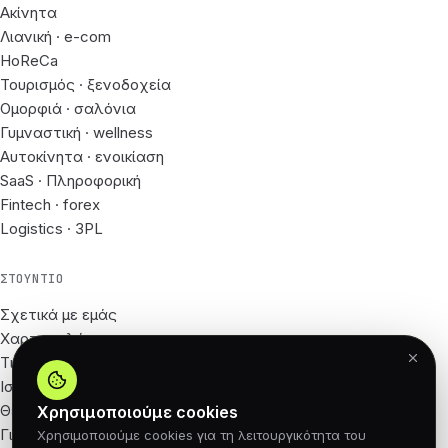
Ακίνητα
Λιανική · e-com
HoReCa
Τουρισμός · ξενοδοχεία
Ομορφιά · σαλόνια
Γυμναστική · wellness
Αυτοκίνητα · ενοικίαση
SaaS · Πληροφορική
Fintech · forex
Logistics · 3PL
ΣΤΟΎΝΤΙΟ
Σχετικά με εμάς
Χαρτοφυλάκιο
Τιμές
Ιστολόγιο
Θέσεις εργασίας
Χρησιμοποιούμε cookies
Για Συνεργάτες
Χρησιμοποιούμε cookies για τη λειτουργικότητα του