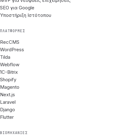
MVP για νεοφυείς επιχειρήσεις
SEO για Google
Υποστήριξη Ιστότοπου
ΠΛΑΤΦΌΡΜΕΣ
RecCMS
WordPress
Tilda
Webflow
1C-Bitrix
Shopify
Magento
Next.js
Laravel
Django
Flutter
ΒΙΟΜΗΧΑΝΊΕΣ