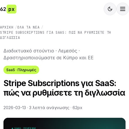
62
px
ΑΡΧΙΚΉ
ΌΛΑ ΤΑ ΝΈΑ
STRIPE SUBSCRIPTIONS ΓΙΑ SAAS: ΠΏΣ ΝΑ ΡΥΘΜΊΣΕΤΕ ΤΗ
ΔΙΓΛΩΣΣΊΑ
Διαδικτυακό στούντιο · Λεμεσός ·
Δραστηριοποιούμαστε σε Κύπρο και ΕΕ
SaaS · Πληρωμές
Stripe Subscriptions για SaaS:
πώς να ρυθμίσετε τη διγλωσσία
2026-03-13
·
3 λεπτά ανάγνωσης
·
62px