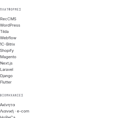
ΠΛΑΤΦΌΡΜΕΣ
RecCMS
WordPress
Tilda
Webflow
1C-Bitrix
Shopify
Magento
Next.js
Laravel
Django
Flutter
ΒΙΟΜΗΧΑΝΊΕΣ
Ακίνητα
Λιανική · e-com
HoReCa