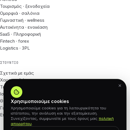
Τουρισμός · ξενοδοχεία
Ομορφιά · σαλόνια
Γυμναστική · wellness
Αυτοκίνητα · ενοικίαση
SaaS · Πληροφορική
Fintech · forex
Logistics · 3PL
ΣΤΟΎΝΤΙΟ
Σχετικά με εμάς
Χαρτοφυλάκιο
Τιμές
Ιστολόγιο
Θέσεις εργασίας
Χρησιμοποιούμε cookies
Για Συνεργάτες
Χρησιμοποιούμε cookies για τη λειτουργικότητα του
ιστότοπου, την ανάλυση και την εξατομίκευση.
Επικοινωνία
Συνεχίζοντας, συμφωνείτε με τους όρους μας
πολιτική
απορρήτου
.