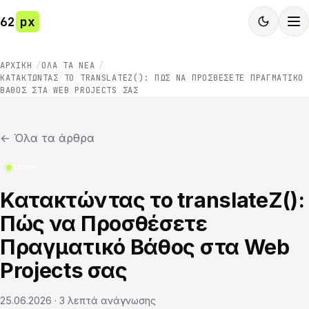
62
px
ΑΡΧΙΚΉ
ΌΛΑ ΤΑ ΝΈΑ
ΚΑΤΑΚΤΏΝΤΑΣ ΤΟ TRANSLATEZ(): ΠΏΣ ΝΑ ΠΡΟΣΘΈΣΕΤΕ ΠΡΑΓΜΑΤΙΚΌ
ΒΆΘΟΣ ΣΤΑ WEB PROJECTS ΣΑΣ
←
Όλα τα άρθρα
Άποψη
Κατακτώντας το translateZ():
Πώς να Προσθέσετε
Πραγματικό Βάθος στα Web
Projects σας
25.06.2026
·
3
λεπτά ανάγνωσης