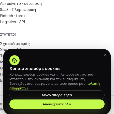
Αυτοκίνητα · ενοικίαση
SaaS · Πληροφορική
Fintech · forex
Logistics · 3PL
ΣΤΟΎΝΤΙΟ
Σχετικά με εμάς
Χαρτοφυλάκιο
Τιμές
Ιστολόγιο
Θέσεις εργασίας
Χρησιμοποιούμε cookies
Για Συνεργάτες
Χρησιμοποιούμε cookies για τη λειτουργικότητα του
ιστότοπου, την ανάλυση και την εξατομίκευση.
Επικοινωνία
Συνεχίζοντας, συμφωνείτε με τους όρους μας
πολιτική
απορρήτου
.
Μόνο απαραίτητα
Αποδεχτείτε όλα
© 2026 62px · Με επιφύλαξη παντός δικαιώματος
Πολιτική Απορρήτου
Σύμβαση προσφοράς
Cookies