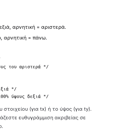
εξιά, αρνητική = αριστερά.
ω, αρνητική = πάνω.


υς του αριστερά */

ξιά */

100% ύψους δεξιά */
στοιχείου (για tx) ή το ύψος (για ty).
ιάζεστε ευθυγράμμιση ακριβείας σε
ο.