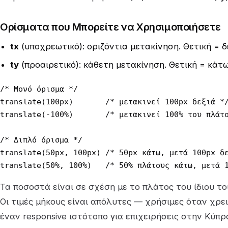
Ορίσματα που Μπορείτε να Χρησιμοποιήσετε
tx
(υποχρεωτικό): οριζόντια μετακίνηση. Θετική = δ
ty
(προαιρετικό): κάθετη μετακίνηση. Θετική = κάτ
/* Μονό όρισμα */

translate(100px)       /* μετακινεί 100px δεξιά */
translate(-100%)       /* μετακινεί 100% του πλάτο
/* Διπλό όρισμα */

translate(50px, 100px) /* 50px κάτω, μετά 100px δε
translate(50%, 100%)   /* 50% πλάτους κάτω, μετά 
Τα ποσοστά είναι σε σχέση με το πλάτος του ίδιου του 
Οι τιμές μήκους είναι απόλυτες — χρήσιμες όταν χρε
έναν responsive ιστότοπο για επιχειρήσεις στην Κύπρ