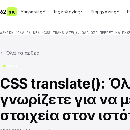
62
px
Υπηρεσίες
Τεχνολογίες
Βιομηχανίες
Ε
ΑΡΧΙΚΉ
ΌΛΑ ΤΑ ΝΈΑ
CSS TRANSLATE(): ΌΛΑ ΌΣΑ ΠΡΈΠΕΙ ΝΑ ΓΝΩ
←
Όλα τα άρθρα
Άποψη
CSS translate(): Ό
γνωρίζετε για να μ
στοιχεία στον ιστ