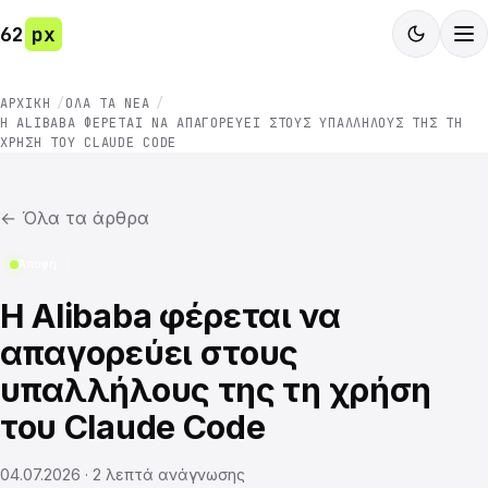
62
px
ΑΡΧΙΚΉ
ΌΛΑ ΤΑ ΝΈΑ
Η ALIBABA ΦΈΡΕΤΑΙ ΝΑ ΑΠΑΓΟΡΕΎΕΙ ΣΤΟΥΣ ΥΠΑΛΛΉΛΟΥΣ ΤΗΣ ΤΗ
ΧΡΉΣΗ ΤΟΥ CLAUDE CODE
←
Όλα τα άρθρα
Άποψη
Η Alibaba φέρεται να
απαγορεύει στους
υπαλλήλους της τη χρήση
του Claude Code
04.07.2026
·
2
λεπτά ανάγνωσης