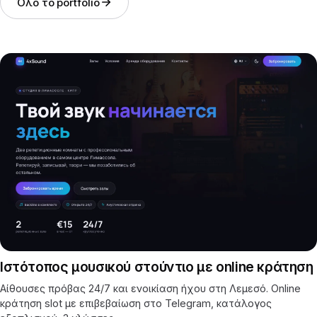
Όλο το portfolio
Ιστότοπος μουσικού στούντιο με online κράτηση
Αίθουσες πρόβας 24/7 και ενοικίαση ήχου στη Λεμεσό. Online
κράτηση slot με επιβεβαίωση στο Telegram, κατάλογος