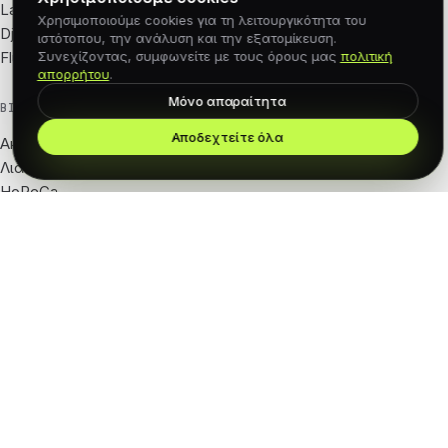
Laravel
Χρησιμοποιούμε cookies για τη λειτουργικότητα του
Django
ιστότοπου, την ανάλυση και την εξατομίκευση.
Flutter
Συνεχίζοντας, συμφωνείτε με τους όρους μας
πολιτική
απορρήτου
.
Μόνο απαραίτητα
ΒΙΟΜΗΧΑΝΊΕΣ
Αποδεχτείτε όλα
Ακίνητα
Λιανική · e-com
HoReCa
Τουρισμός · ξενοδοχεία
Ομορφιά · σαλόνια
Γυμναστική · wellness
Αυτοκίνητα · ενοικίαση
SaaS · Πληροφορική
Fintech · forex
Logistics · 3PL
ΣΤΟΎΝΤΙΟ
Σχετικά με εμάς