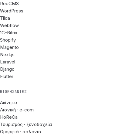
RecCMS
WordPress
Tilda
Webflow
1C-Bitrix
Shopify
Magento
Next.js
Laravel
Django
Flutter
ΒΙΟΜΗΧΑΝΊΕΣ
Ακίνητα
Λιανική · e-com
HoReCa
Τουρισμός · ξενοδοχεία
Ομορφιά · σαλόνια