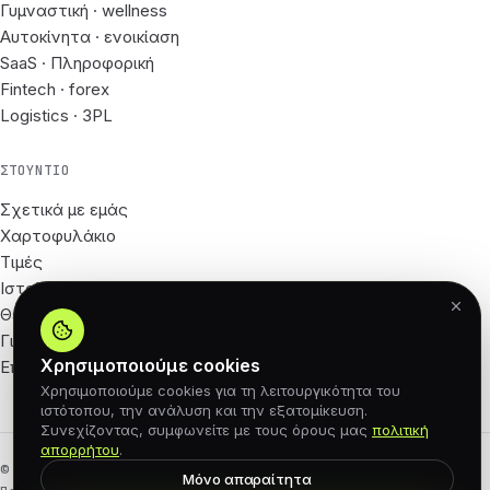
Γυμναστική · wellness
Αυτοκίνητα · ενοικίαση
SaaS · Πληροφορική
Fintech · forex
Logistics · 3PL
ΣΤΟΎΝΤΙΟ
Σχετικά με εμάς
Χαρτοφυλάκιο
Τιμές
Ιστολόγιο
Θέσεις εργασίας
Για Συνεργάτες
Χρησιμοποιούμε cookies
Επικοινωνία
Χρησιμοποιούμε cookies για τη λειτουργικότητα του
ιστότοπου, την ανάλυση και την εξατομίκευση.
Συνεχίζοντας, συμφωνείτε με τους όρους μας
πολιτική
απορρήτου
.
© 2026 62px · Με επιφύλαξη παντός δικαιώματος
Μόνο απαραίτητα