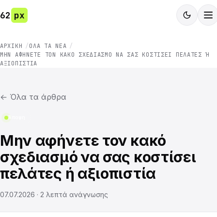
62
px
ΑΡΧΙΚΉ
ΌΛΑ ΤΑ ΝΈΑ
ΜΗΝ ΑΦΉΝΕΤΕ ΤΟΝ ΚΑΚΌ ΣΧΕΔΙΑΣΜΌ ΝΑ ΣΑΣ ΚΟΣΤΊΣΕΙ ΠΕΛΆΤΕΣ Ή Α
ΞΙΟΠΙΣΤΊΑ
←
Όλα τα άρθρα
Άποψη
Μην αφήνετε τον κακό
σχεδιασμό να σας κοστίσει
πελάτες ή αξιοπιστία
07.07.2026
·
2
λεπτά ανάγνωσης