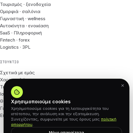
Τουρισμός · ξενοδοχεία
Ομορφιά · σαλόνια
Γυμναστική · wellness
Αυτοκίνητα · ενοικίαση
SaaS · Πληροφορική
Fintech · forex
Logistics · 3PL
ΣΤΟΎΝΤΙΟ
Σχετικά με εμάς
Χαρτοφυλάκιο
Τιμές
Ιστολόγιο
Θέσεις εργασίας
Χρησιμοποιούμε cookies
Για Συνεργάτες
Χρησιμοποιούμε cookies για τη λειτουργικότητα του
ιστότοπου, την ανάλυση και την εξατομίκευση.
Επικοινωνία
Συνεχίζοντας, συμφωνείτε με τους όρους μας
πολιτική
απορρήτου
.
Μόνο απαραίτητα