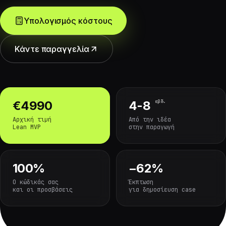
Υπολογισμός κόστους
Κάντε παραγγελία
εβδ.
€4990
4-8
Αρχική τιμή
Από την ιδέα
Lean MVP
στην παραγωγή
100%
−62%
Ο κώδικάς σας
Έκπτωση
και οι προσβάσεις
για δημοσίευση case