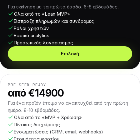
Για εκκίνηση με τα πρώτα έσοδα. 6-8 εβδομάδες.
Όλα από το «Lean MVP»
Είσπραξη πληρωμών και συνδρομές
Ρόλοι χρηστών
Βασικά analytics
Προσωπικός λογαριασμός
Επιλογή
PRE-SEED READY
από €14900
Για ένα προϊόν έτοιμο να αναπτυχθεί από την πρώτη
ημέρα. 8-10 εβδομάδες.
Όλα από το «MVP + Χρέωση»
Πίνακας διαχείρισης
Ενσωματώσεις (CRM, email, webhooks)
Ετοιμότητα φορτίου