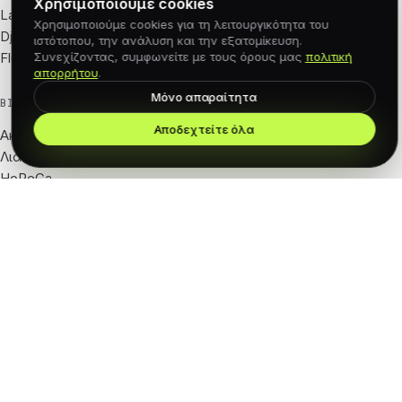
Χρησιμοποιούμε cookies
Laravel
Χρησιμοποιούμε cookies για τη λειτουργικότητα του
Django
ιστότοπου, την ανάλυση και την εξατομίκευση.
Flutter
Συνεχίζοντας, συμφωνείτε με τους όρους μας
πολιτική
απορρήτου
.
Μόνο απαραίτητα
ΒΙΟΜΗΧΑΝΊΕΣ
Αποδεχτείτε όλα
Ακίνητα
Λιανική · e-com
HoReCa
Τουρισμός · ξενοδοχεία
Ομορφιά · σαλόνια
Γυμναστική · wellness
Αυτοκίνητα · ενοικίαση
SaaS · Πληροφορική
Fintech · forex
Logistics · 3PL
ΣΤΟΎΝΤΙΟ