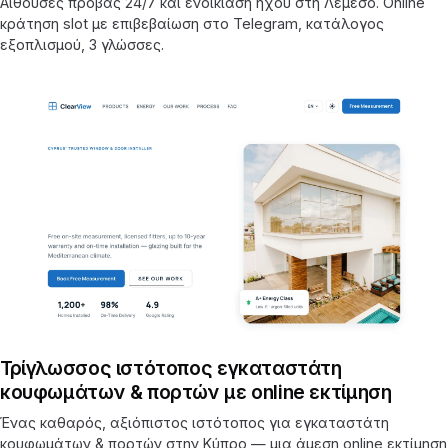
Αίθουσες πρόβας 24/7 και ενοικίαση ήχου στη Λεμεσό. Online
κράτηση slot με επιβεβαίωση στο Telegram, κατάλογος
εξοπλισμού, 3 γλώσσες.
Τρίγλωσσος ιστότοπος εγκαταστάτη
κουφωμάτων & πορτών με online εκτίμηση
Ένας καθαρός, αξιόπιστος ιστότοπος για εγκαταστάτη
κουφωμάτων & πορτών στην Κύπρο — μια άμεση online εκτίμηση