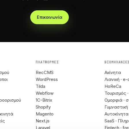
Επικοινωνία
ΠΛΑΤΦΌΡΜΕΣ
ΒΙΟΜΗΧΑΝΊΕ
σμού
RecCMS
Ακίνητα
οποι
WordPress
Λιανική · e
Tilda
HoReCa
Webflow
Τουρισμός 
ροορισμού
1C-Bitrix
Ομορφιά · 
Shopify
Γυμναστική 
κινητά
Magento
Αυτοκίνητα 
είς
Next.js
SaaS · Πλη
Laravel
Fintech · fo