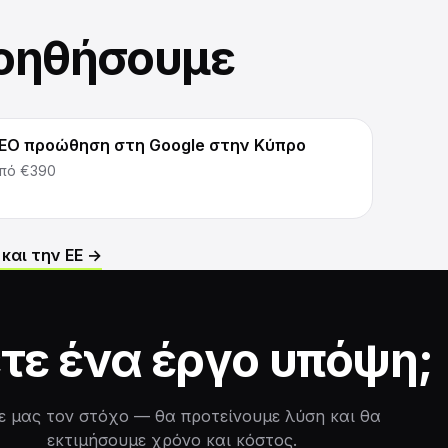
οηθήσουμε
EO προώθηση στη Google στην Κύπρο
πό
€390
και την ΕΕ →
τε ένα έργο υπόψη;
ε μας τον στόχο — θα προτείνουμε λύση και θα
εκτιμήσουμε χρόνο και κόστος.