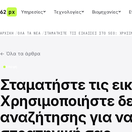
62
px
Υπηρεσίες
Τεχνολογίες
Βιομηχανίες
Ε
ΑΡΧΙΚΉ
ΌΛΑ ΤΑ ΝΈΑ
ΣΤΑΜΑΤΉΣΤΕ ΤΙΣ ΕΙΚΑΣΊΕΣ ΣΤΟ SEO: ΧΡΗΣΙ
←
Όλα τα άρθρα
Άποψη
Σταματήστε τις ει
Χρησιμοποιήστε δ
αναζήτησης για να